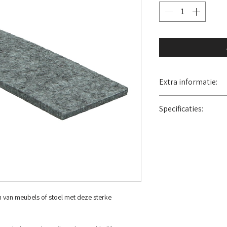
Extra informatie:
Eenvoudig op maat 
Specificaties:
Extra dik en sterk
Zelfklevend
Dikte: 5mm
Onder meubels en s
Lengte: 100cm
Robuust kwaliteit v
100% synthetisch na
Kleur: Grijs
 van meubels of stoel met deze sterke