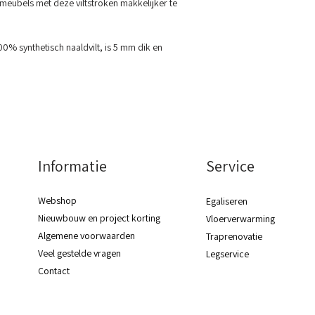
meubels met deze viltstroken makkelijker te
00% synthetisch naaldvilt, is 5 mm dik en
Informatie
Service
Webshop
Egaliseren
Nieuwbouw en project korting
Vloerverwarming
Algemene voorwaarden
Traprenovatie
Veel gestelde vragen
Legservice
Contact