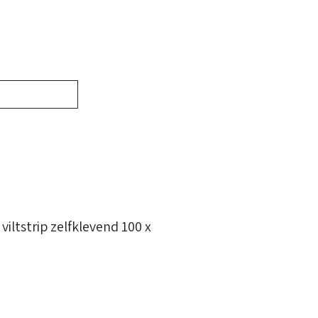
SORTIMENT
CONTACT
Winkelwagen
ijn account
viltstrip zelfklevend 100 x