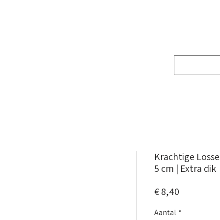
ONZE DIENSTEN
GALLERIJ
AS
M
Krachtige Losse 
5 cm | Extra dik
Prijs
€ 8,40
Aantal
*